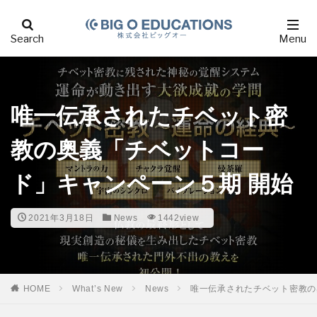
唯一伝承されたチベット密
教の奥義「チベットコー
ド」キャンペーン５期 開始
2021年3月18日
News
1442view
HOME
What’s New
News
唯一伝承されたチベット密教の