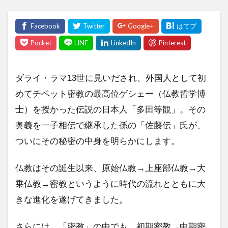
ダライ・ラマ13世に見いだされ、外国人として初
めてチベット密教の最高位ゲシェー（仏教哲学博
士）を授かった伝説の日本人「多田等観」。その
奥義を一子相伝で継承した孫の「佐藤伝」氏が、
ついにその秘密の中身を明らかにします。
仏教はその誕生以来、原始仏教→上座部仏教→大
乗仏教→密教というように時代の流れとともに大
きな進化を遂げてきました。
さらには、「密教」の中でも、初期密教→中期密