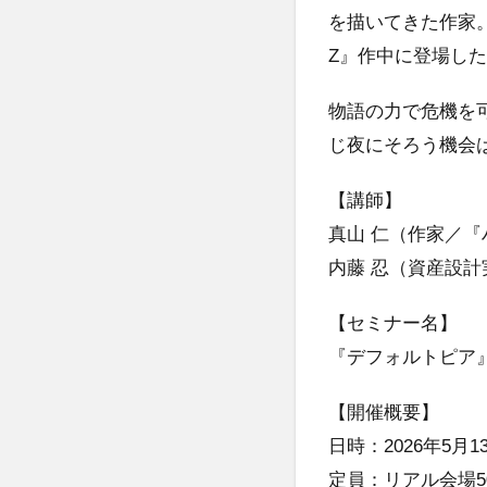
を描いてきた作家
Z』作中に登場し
物語の力で危機を
じ夜にそろう機会
【講師】
真山 仁（作家／『
内藤 忍（資産設計
【セミナー名】
『デフォルトピア』
【開催概要】
日時：2026年5月1
定員：リアル会場5