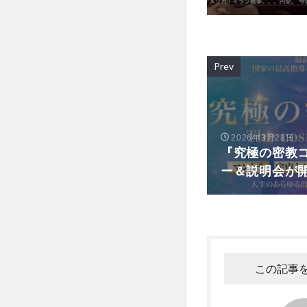
Prev
2026年3月23日
『究極の密教コ
ー＆説明会が
この記事