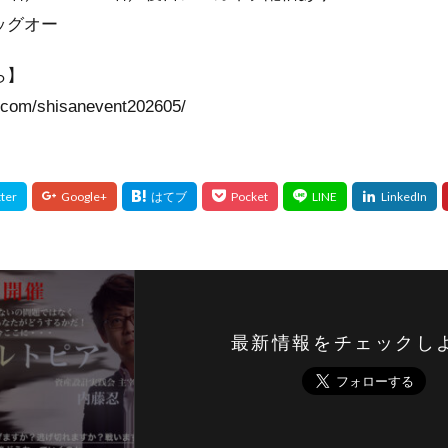
ッグオー
ら】
i.com/shisanevent202605/
最新情報をチェックし