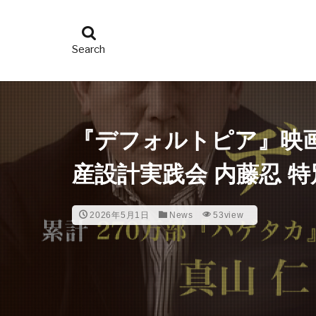
『デフォルトピア』映画ハ
産設計実践会 内藤忍 
2026年5月1日
News
53view