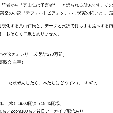
。読者から「真山仁は予言者だ」と語られる所以です。そ
た架空の小説『デフォルトピア』を、いま現実の問いとして
可視化する真山仁氏と、データと実践で打ち手を提示する
は、おそらく二度とありません。
ハゲタカ』シリーズ 累計270万部）
実践会 主宰）
 ― 財政破綻したら、私たちはどうすればいいのか ―
3日（水）19:00開演（18:45開場）
0名／Zoom100名／後日アーカイブ配信あり